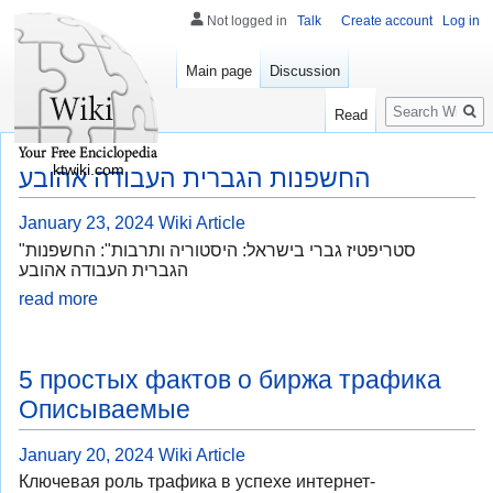
Not logged in
Talk
Create account
Log in
Main page
Discussion
Search
Read
ktwiki.com
החשפנות הגברית העבודה אהובע
January 23, 2024
Wiki Article
"סטריפטיז גברי בישראל: היסטוריה ותרבות": החשפנות
הגברית העבודה אהובע
read more
5 простых фактов о биржа трафика
Описываемые
January 20, 2024
Wiki Article
Ключевая роль трафика в успехе интернет-